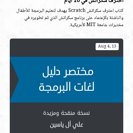
احترف سكراتش في 10 أيام
كتاب احترف سكراتش Scratch يهدف لتعليم البرمجة للأطفال
والناشئة بالإعتماد على برنامج سكراتش الذي تم تطويره في
مختبرات جامعة MIT الأمريكية.
Aug 4, 13